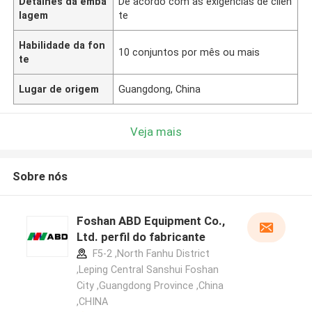
Detalhes da emba
De acordo com as exigências de clien
lagem
te
Habilidade da fon
10 conjuntos por mês ou mais
te
Lugar de origem
Guangdong, China
Veja mais
Sobre nós
Foshan ABD Equipment Co.,
Ltd. perfil do fabricante
F5-2 ,North Fanhu District
,Leping Central Sanshui Foshan
City ,Guangdong Province ,China
,CHINA