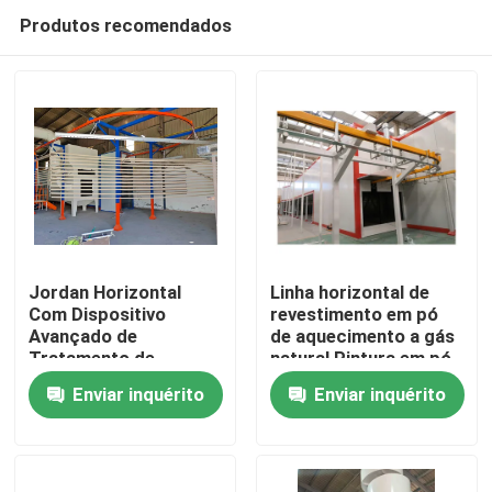
Produtos recomendados
Jordan Horizontal
Linha horizontal de
Com Dispositivo
revestimento em pó
Avançado de
de aquecimento a gás
Casa
Tratamento de
natural Pintura em pó
Superfície de Arma de
Enviar inquérito
Enviar inquérito
Pulverização
Produtos
totalmente
automática para Linha
de Revestimento de
Show de RV
Pó de Fornecimento