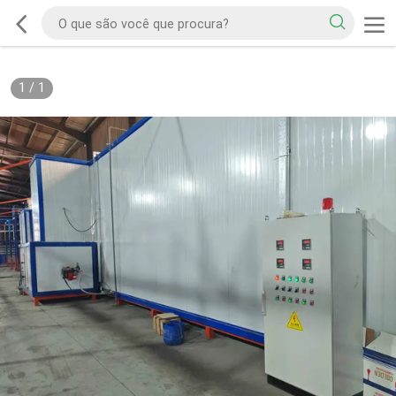
1
/
1