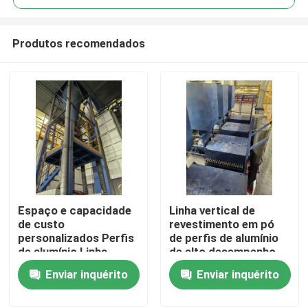
Produtos recomendados
Espaço e capacidade
Linha vertical de
Casa
de custo
revestimento em pó
personalizados Perfis
de perfis de alumínio
de alumínio Linha
de alto desempenho
Produtos
vertical de
Enviar inquérito
Enviar inquérito
revestimento em pó
de alto desempenho
Show de RV