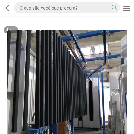
1
/
1