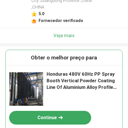
City ,Guangdong Province ,China
,CHINA
Deixe um recado
5.0
Ligaremos para você em breve!
Fornecedor verificado
Veja mais
Obter o melhor preço para
Honduras 480V 60Hz PP Spray
Booth Vertical Powder Coating
Line Of Aluminium Alloy Profile
de Guangdong da China
Submeter
Continue