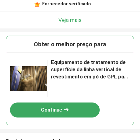
Deixe um recado
Fornecedor verificado
Ligaremos para você em breve!
Veja mais
Obter o melhor preço para
Equipamento de tratamento de
superfície da linha vertical de
revestimento em pó de GPL para
perfis de liga de alumínio
Continue
Submeter