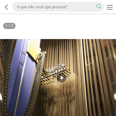
1
/
2