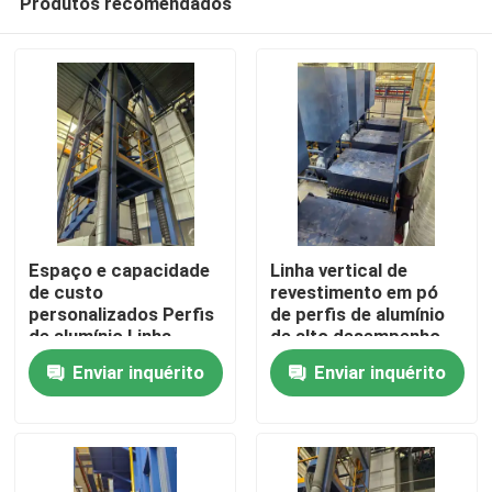
Produtos recomendados
Espaço e capacidade
Linha vertical de
de custo
revestimento em pó
personalizados Perfis
de perfis de alumínio
de alumínio Linha
de alto desempenho
Casa
vertical de
Enviar inquérito
Enviar inquérito
revestimento em pó
de alto desempenho
Produtos
Show de RV