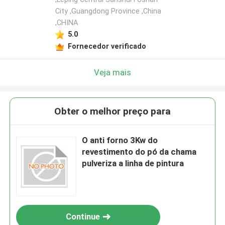
City ,Guangdong Province ,China
,CHINA
5.0
Fornecedor verificado
Veja mais
Obter o melhor preço para
Deixe um recado
O anti forno 3Kw do
revestimento do pó da chama
Ligaremos para você em breve!
pulveriza a linha de pintura
Continue